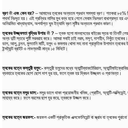
ব্রণ
কী
এবং কেন হয়?
– আমাদের ত্বকের অন্যতম প্রধান সমস্যা ব্রণ। শতকরা ৮৫% টিনে
পদার্থ নিঃসৃত হয়। এই গ্রন্থির নালির মুখ বন্ধ হয়ে গেলে সেবাম নিঃসরণ বাধাগ্রস্ত 
অনিয়মিত খাদ্যাভ্যাস, অপর্যাপ্ত ঘুম ইত্যাদি ব্রণ সৃষ্টির অন্যতম প্রধান কারণ।
ত্বকের উজ্জ্বলতা বৃদ্ধির উপায়
কী
?
– ত্বক
হলো
মানবদেহের বাইরের স্তর যা তিনটি লেয়ার
অন্য দুটি স্তরে পুষ্টি সরবরাহ করে। আমরা সবাই চাই নরম, মসৃণ, দাগহীন, নিখুঁত ত্বকে
ডাল, আলু, চন্দন, মুলতানি মাটি, হলুদ ও কমলার খোসা সহ নানা প্রাকৃতিক উপাদান ত্বক
ইন্সট্যান্ট ব্রাইট ও লাবণ্যময়ী মাত্র ১৫ মিনিটে।
ত্বকের যত্নে কস্তুরী হলুদ:-
কস্তুরী হলুদের মধ্যে অ্যান্টিব্যাকটেরিয়াল, অ্যান্টিমাইক্রো
ব্যবহারে ত্বকের ছোপ ছোপ দাগ দূর হয়, ফলে ত্বক হয় দ্বিগুন উজ্জ্বল ও প্রাণবন্ত।
ত্বকের যত্নে মসুর ডাল:-
মসুর ডালে থাকা প্রয়োজনীয় খনিজ, প্রোটিন, অ্যান্টি-অক্সিডেন্
সাহায্য করে। ফলে বয়সের ছাপ দূর করে, ত্বককে উজ্জল করে।
ত্বকের যত্নে জয়ফল:-
জয়ফল একটি প্রাকৃতিক এক্সফোলিয়েন্ট বা স্ক্রাব যা ত্বকের পুরানো 