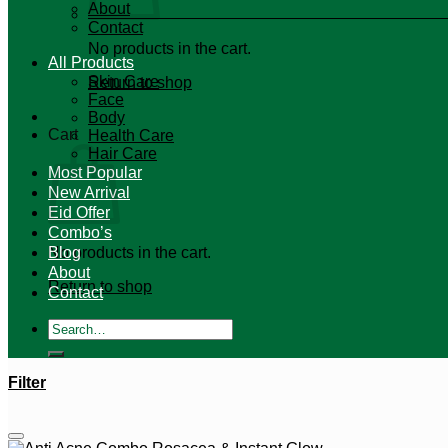
About
Contact
No products in the cart.
All Products
Skin Care
Return to shop
Face
Body
Cart
Health Care
Hair Care
Most Popular
New Arrival
Eid Offer
Combo’s
No products in the cart.
Blog
About
Return to shop
Contact
Search
for:
Filter