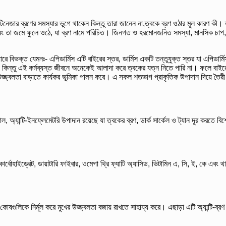
জার ব্রণের সমস্যার ভুগে থাকেন কিন্তু তারা জানেন না,ত্বকে ব্রণ ওঠার
মূল কারণ কী
। ত
হয় এবং তা জমে ফুলে ওঠে, যা ব্রণ নামে পরিচিত। জিনগত ও হরমোনজনিত সমস্যা, মানসিক চাপ
ে বিভক্ত যেমনঃ- এপিডার্মিস এটি বাইরের স্তর, ডার্মিস একটি তন্তুযুক্ত স্তর যা এপিডার্মিস
র। কিন্তু এই কর্মব্যস্ত জীবনে অনেকেই আলাদা করে ত্বকের যত্ন নিতে পারি না। ফলে বাইরে
ের উজ্জ্বলতা বাড়াতে কার্যকর ভূমিকা পালন করে। এ সকল শতভাগ প্রাকৃতিক উপাদান দিয়ে 
বিয়াল, অ্যান্টি-ইনফ্লেমেটরি উপাদান রয়েছে যা ত্বকের ব্রণ, ডার্ক সার্কেল ও ট্যান দূর করত
ট, কার্বোহাইড্রেট, ডায়াটারি ফাইবার, ওমেগা থ্রি ফ্যাটি অ্যাসিড, ভিটামিন এ, সি, ই, কে এ
কোষগুলিকে নির্মূল করে মুখের উজ্জ্বলতা বজায় রাখতে সাহায্য করে। এছাড়া এটি অ্যান্টি-ব্রণ অ