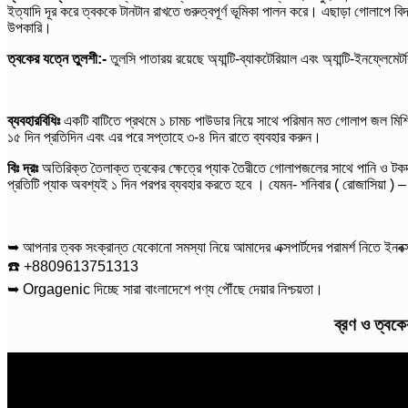
ইত্যাদি দূর করে ত্বককে টানটান রাখতে গুরুত্বপূর্ণ ভূমিকা পালন করে। এছাড়া গোলাপে বিদ্
উপকারি।
ত্বকের যত্নে তুলশী:-
তুলসি পাতারয় রয়েছে অ্যান্টি-ব্যাকটেরিয়াল এবং অ্যান্টি-ইনফ্লেমেট
ব্যবহারবিধিঃ
একটি বাটিতে প্রথমে ১ চামচ পাউডার নিয়ে সাথে পরিমান মত গোলাপ জল মিশিয়
১৫ দিন প্রতিদিন এবং এর পরে সপ্তাহে ৩-৪ দিন রাতে ব্যবহার করুন।
বিঃ দ্রঃ
অতিরিক্ত তৈলাক্ত ত্বকের ক্ষেত্রে প্যাক তৈরীতে গোলাপজলের সাথে পানি ও ট
প্রতিটি প্যাক অবশ্যই ১ দিন পরপর ব্যবহার করতে হবে । যেমন- শনিবার ( রোজাসিয়া ) – রবিবা
➥ আপনার ত্বক সংক্রান্ত যেকোনো সমস্যা নিয়ে আমাদের এক্সপার্টদের পরামর্শ নিতে ইনবক
☎️ +8809613751313
➥ Orgagenic দিচ্ছে সারা বাংলাদেশে পণ্য পৌঁছে দেয়ার নিশ্চয়তা।
ব্রণ ও ত্বকে