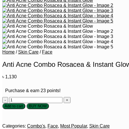
Home
/
Skin Care
/
Face
Anti Acne Combo Rosacea & Instant Glo
৳
1,130
Purchase & earn 23 points!
Anti
Acne
Add to cart
BUY NOW
Combo
Rosacea
&
Instant
Categories:
Combo's
,
Face
,
Most Popular
,
Skin Care