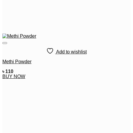
Add to wishlist
Methi Powder
৳
110
BUY NOW