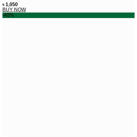
৳
1,050
BUY NOW
-40%