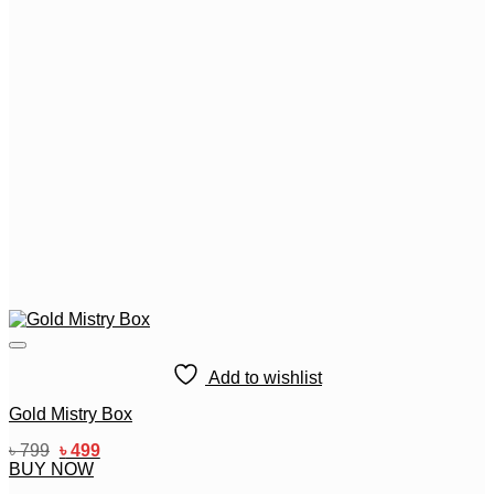
Add to wishlist
Gold Mistry Box
Original
Current
৳
799
৳
499
price
price
BUY NOW
was:
is: