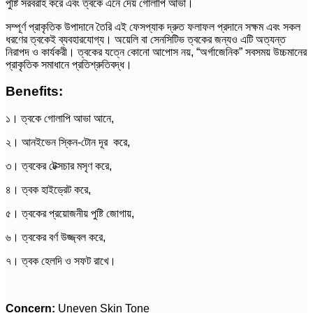
পুষ্টি সরবরাহ করে এবং ত্বকে এনে দেয় গোলাপি আভা।
সম্পূর্ণ প্রাকৃতিক উপাদানে তৈরি এই ফেসপ্যাক দ্রুত ফলাফল প্রদানে সক্ষম এবং সকল
ধরণের ত্বকেই ব্যবহারযোগ্য। অয়েলি বা সেনসিটিভ ত্বকের জন্যও এটি অত্যন্ত
নিরাপদ ও কার্যকরী। ত্বকের যত্নে কোনো আপোস নয়, “অর্গাজেনিক” সবসময় উচ্চমানের
প্রাকৃতিক সমাধানে প্রতিশ্রুতিবদ্ধ।
Benefits:
১। ত্বকে গোলাপি আভা আনে,
২। আনইভেন স্কিন-টোন দূর করে,
৩। ত্বকের টেক্সচার মসৃণ করে,
৪। ত্বক হাইড্রেট করে,
৫। ত্বকের প্রয়োজনীয় পুষ্টি জোগায়,
৬। ত্বকের বর্ণ উজ্জ্বল করে,
৭। ত্বক হেলদি ও সফট রাখে।
Concern:
Uneven Skin Tone