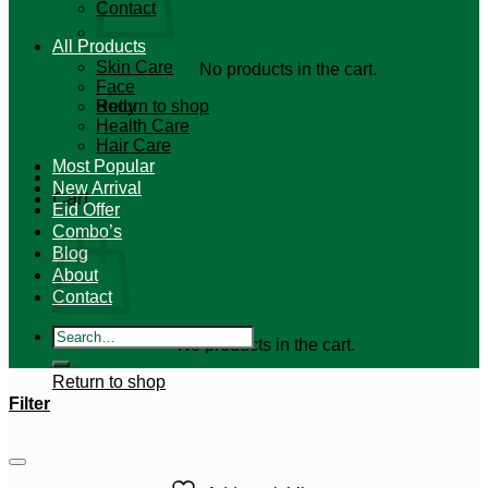
Contact
All Products
Skin Care
No products in the cart.
Face
Return to shop
Body
Health Care
Hair Care
Most Popular
New Arrival
Cart
Eid Offer
Combo’s
Blog
About
Contact
Search
No products in the cart.
for:
Return to shop
Filter