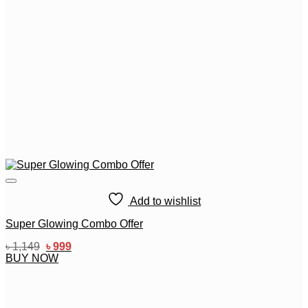
Add to wishlist
Super Glowing Combo Offer
Original
Current
৳
1,149
৳
999
price
price
BUY NOW
was:
is:
৳ 1,149.
৳ 999.