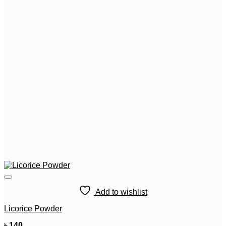
Add to wishlist
Licorice Powder
৳
140