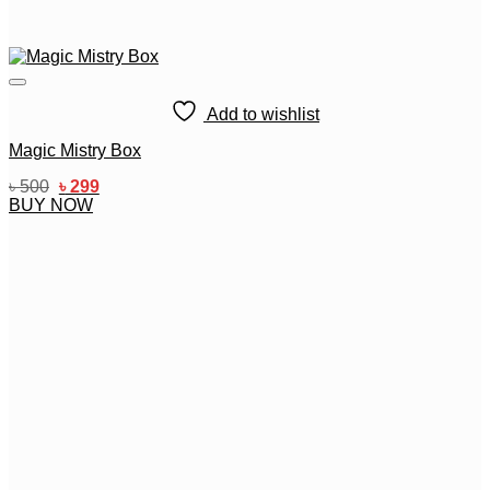
Add to wishlist
Magic Mistry Box
Original
Current
৳
500
৳
299
price
price
BUY NOW
was:
is:
৳ 500.
৳ 299.