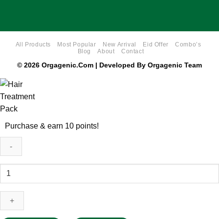
All Products
Most Popular
New Arrival
Eid Offer
Combo’s
Blog
About
Contact
© 2026 Orgagenic.Com | Developed By
Orgagenic Team
Purchase & earn 10 points!
Hair
Treatment
Pack
quantity