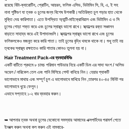
রয়েছে বিটা-ক্যারোটিন, প্রোটিন, আয়রন, ফলিক এসিড, ভিটামিন সি, বি, এ, ই সহ
নানা পুষ্টিগুণ যা ত্বক ও চুলের জন্য বিশেষ উপকারী।অতিরিক্ত চুল পড়ার হাত থেকে
মুক্তি দেয় কারিপাতা। এতে উপস্থিত অ্যান্টি-মাইক্রোবিয়াল এবং ভিটামিন এ ও সি
চুলের গোড়া শক্ত করে এবং চুলের স্বাস্থ্য ভালো রাখে। স্ক্যাল্পের রক্ত সঞ্চালন
বাড়াতে সাহায্য করে এই উপাদানগুলি। স্ক্যাল্পের স্বাস্থ্য ভালো রাখে এবং চুলের
ফলিকলকেও মজবুত করে কারি পাতা। তাই চুলের বৃদ্ধি থমকে থাকে না। শুধু তাই নয়
ত্বকের স্বাস্থ্য রক্ষাতেও কারি পাতার কোনও তুলনা হয় না।
Hair Treatment Pack-এর ব্যবহারবিধিঃ
একটি বাটিতে প্রথমে ৮ চামচ পরিমান পাউডার নিয়ে একটি ডিম এর সাদা অংশ / অলিভ
অয়েল / নারিকেল তেল এবং পানি মিশিয়ে পেস্ট বানিয়ে নিন। হেয়ার প্যাকটি
ভালোভাবে মাথায় এবং সম্পূর্ণ চুল এ ভালোভাবে মাখিয়ে নিন ,তারপর ৪০-৪৫ মিনিট পর
ভালোভাবে ধুয়ে ফেলুন।
এভাবে সপ্তাহে ১-২ বার ব্যবহার করুন।
➥ আপনার ত্বক অথবা চুলের যেকোনো সমস্যায় আমাদের এক্সপার্টদের পরামর্শ পেতে
ইনবক্স করুন অথবা কল করুন এই নাম্বারে-