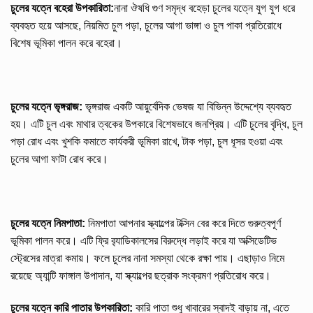
চুলের যত্নে বহেরা উপকারিতা:
নানা ঔষধি গুণ সমৃদ্ধ বহেড়া চুলের যত্নে যুগ যুগ ধরে
ব্যবহৃত হয়ে আসছে, নিয়মিত চুল পড়া, চুলের আগা ভাঙ্গা ও চুল পাকা প্রতিরোধে
বিশেষ ভূমিকা পালন করে বহেরা।
চুলের যত্নে ভৃঙ্গরাজ:
ভৃঙ্গরাজ একটি আয়ুর্বেদিক ভেষজ যা বিভিন্ন উদ্দেশ্যে ব্যবহৃত
হয়। এটি চুল এবং মাথার ত্বকের উপকারে বিশেষভাবে জনপ্রিয়। এটি চুলের বৃদ্ধি, চুল
পড়া রোধ এবং খুশকি কমাতে কার্যকরী ভূমিকা রাখে, টাক পড়া, চুল ধূসর হওয়া এবং
চুলের আগা ফাটা রোধ করে।
চুলের যত্নে নিমপাতা:
নিমপাতা আপনার স্ক্যাল্পের টক্সিন বের করে দিতে গুরুত্বপূর্ণ
ভূমিকা পালন করে। এটি ফ্রি ব়্যাডিকালসের বিরুদ্ধে লড়াই করে যা অক্সিডেটিভ
স্ট্রেসের মাত্রা কমায়। ফলে চুলের নানা সমস্যা থেকে রক্ষা পায়। এছাড়াও নিমে
রয়েছে অ্যান্টি ফাঙ্গাল উপাদান, যা স্ক্যাল্পের ছত্রাক সংক্রমণ প্রতিরোধ করে।
চুলের যত্নে কারি পাতার উপকারিতা:
কারি পাতা শুধু খাবারের স্বাদই বাড়ায় না, এতে