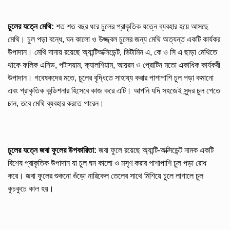
চুলের যত্নে মেথি:
শত শত বছর ধরে চুলের প্রাকৃতিক যত্নে ব্যবহার হয়ে আসছে
মেথি। চুল পড়া বন্ধে, ঘন কালো ও উজ্জ্বল চুলের জন্য মেথি অত্যন্ত একটি কার্যকর
উপাদান। মেথি দানায় রয়েছে অ্যান্টিঅক্সিডেন্ট, ভিটামিন এ, কে ও সি এ ছাড়া মেথিতে
থাকে ফলিক এসিড, পটাসয়াম, ক্যালশিয়াম, আয়রন ও প্রোটিন মতো একাধিক কার্যকরী
উপাদান। গবেষকদের মতে, চুলের বৃদ্ধিতে সাহায্য করার পাশাপাশি চুল পড়া কমানো
এবং প্রাকৃতিক কন্ডিশনার হিসেবে কাজ করে এটি। আপনি যদি সহজেই সুন্দর চুল পেতে
চান, তবে মেথি ব্যবহার করতে পারেন।
চুলের যত্নে জবা ফুলের উপকারিতা:
জবা ফুলে রয়েছে অ্যান্টি-অক্সিডেন্ট নামক একটি
বিশেষ প্রাকৃতিক উপাদান যা চুল ঘন কালো ও মসৃণ করার পাশাপাশি চুল পড়া রোধ
করে। জবা ফুলের শুকনো গুঁড়ো নারিকেল তেলের সাথে মিশিয়ে চুলে লাগালে চুল
কুচকুচে কাল হয়।