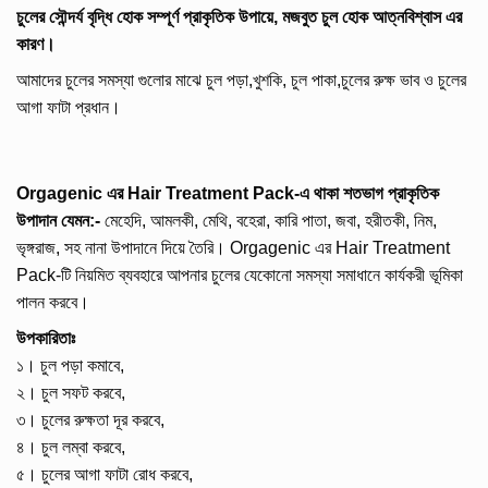
চুলের সৌন্দর্য বৃদ্ধি হোক সম্পূর্ণ প্রাকৃতিক উপায়ে, মজবুত চুল হোক আত্নবিশ্বাস এর
কারণ।
আমাদের চুলের সমস্যা গুলোর মাঝে চুল পড়া,খুশকি, চুল পাকা,চুলের রুক্ষ ভাব ও চুলের
আগা ফাটা প্রধান।
Orgagenic এর Hair Treatment Pack-এ থাকা শতভাগ প্রাকৃতিক
উপাদান যেমন:-
মেহেদি, আমলকী, মেথি, বহেরা, কারি পাতা, জবা, হরীতকী, নিম,
ভৃঙ্গরাজ, সহ নানা উপাদানে দিয়ে তৈরি। Orgagenic এর Hair Treatment
Pack-টি নিয়মিত ব্যবহারে আপনার চুলের যেকোনো সমস্যা সমাধানে কার্যকরী ভূমিকা
পালন করবে।
উপকারিতাঃ
১। চুল পড়া কমাবে,
২। চুল সফট করবে,
৩। চুলের রুক্ষতা দূর করবে,
৪। চুল লম্বা করবে,
৫। চুলের আগা ফাটা রোধ করবে,